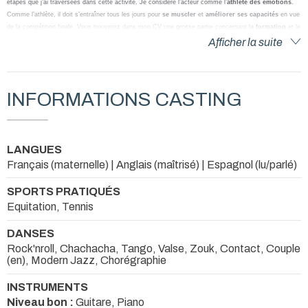
étapes que j’ai traversées dans cette activité. Je considère l’acteur comme l’
athlète des émotions
.
Comme l’athlète, il doit s’entraîner tous les jours pour
se muscler
et
améliorer ses capacités
en vue
de la compétition finale. Vous trouverez dans mon CV une grosse partie concernant la
formation
et le
training régulier
. Il est, à mes yeux, essentiel de continuer à jouer entre chaque projet, car
Afficher la suite
l’apprentissage de ce métier est
infini
, tout comme chaque être humain progresse et change tout au
long de sa vie.
INFORMATIONS CASTING
LANGUES
Français (maternelle) | Anglais (maîtrisé) | Espagnol (lu/parlé)
SPORTS PRATIQUÉS
Equitation, Tennis
DANSES
Rock'nroll, Chachacha, Tango, Valse, Zouk, Contact, Couple
(en), Modern Jazz, Chorégraphie
INSTRUMENTS
Niveau bon :
Guitare, Piano