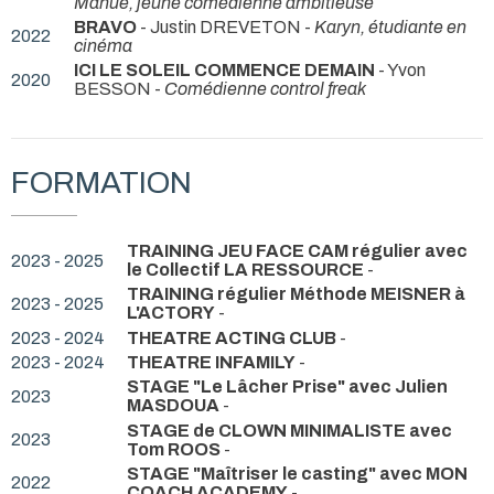
Manue, jeune comédienne ambitieuse
BRAVO
- Justin DREVETON -
Karyn, étudiante en
2022
cinéma
ICI LE SOLEIL COMMENCE DEMAIN
- Yvon
2020
BESSON -
Comédienne control freak
FORMATION
TRAINING JEU FACE CAM régulier avec
2023 - 2025
le Collectif LA RESSOURCE
-
TRAINING régulier Méthode MEISNER à
2023 - 2025
L'ACTORY
-
2023 - 2024
THEATRE ACTING CLUB
-
2023 - 2024
THEATRE INFAMILY
-
STAGE "Le Lâcher Prise" avec Julien
2023
MASDOUA
-
STAGE de CLOWN MINIMALISTE avec
2023
Tom ROOS
-
STAGE "Maîtriser le casting" avec MON
2022
COACH ACADEMY
-